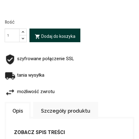
Ilość
Dodaj do koszyka
local_grocery_store
szyfrowane połączenie SSL
tania wysyłka
możliwość zwrotu
Opis
Szczegóły produktu
ZOBACZ SPIS TREŚCI