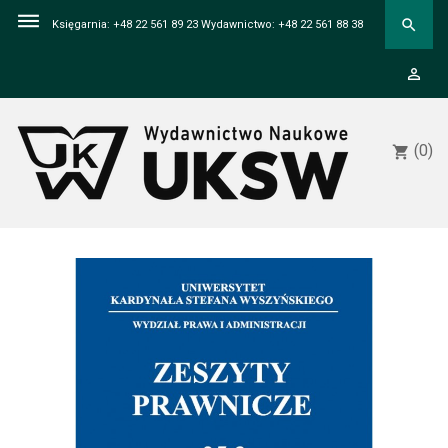
dehaze
search
Księgarnia: +48 22 561 89 23 Wydawnictwo: +48 22 561 88 38
person_outline
(0)
shopping_cart