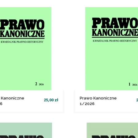
 Kanoniczne
Prawo Kanoniczne
25,00 zł
2
6
1/2026
file_download
file_download
Dodaj do koszyka
Dodaj do koszyka