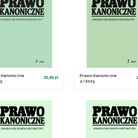
 Kanoniczne
Prawo Kanoniczne
25,00 zł
2
5
2/2025
file_download
file_download
Dodaj do koszyka
Dodaj do koszyka