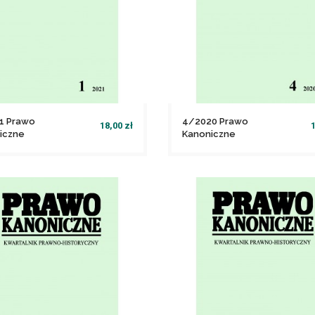
1 Prawo
4/2020 Prawo
18,00 zł
1
iczne
Kanoniczne
file_download
file_download
Dodaj do koszyka
Dodaj do koszyka