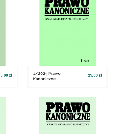
1/2025 Prawo
5,00 zł
25,00 zł
Kanoniczne
file_download
Dodaj do koszyka