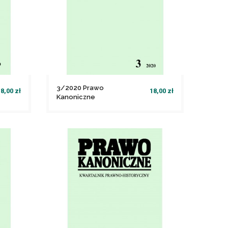
3/2020 Prawo
8,00 zł
18,00 zł
Kanoniczne
file_download
Dodaj do koszyka