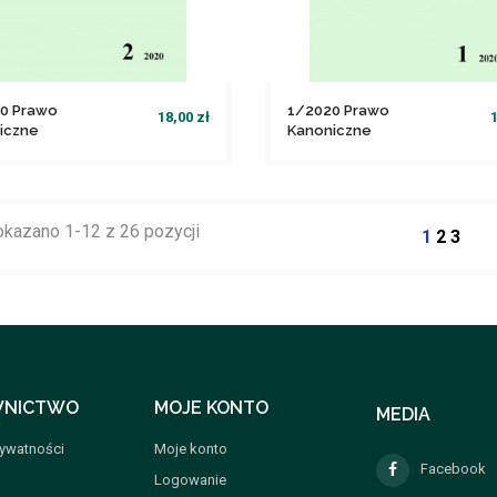
0 Prawo
1/2020 Prawo
18,00 zł
1
iczne
Kanoniczne
file_download
file_download
Dodaj do koszyka
Dodaj do koszyka
kazano 1-12 z 26 pozycji
1
2
3
NICTWO
MOJE KONTO
MEDIA
rywatności
Moje konto
Facebook
Logowanie