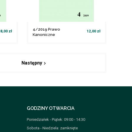
4/2019 Prawo
8,00 zł
12,00 zł
Kanoniczne
file_download
Dodaj do koszyka
Następny
chevron_right
GODZINY OTWARCIA
Poniedziałek - Piątek: 09:00 - 14:30
Sobota - Niedziela: zamknięte