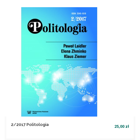
file_download
Nie ma wystarczającej ilości produktów w magazynie
2/2017 Politologia
25,00 zł