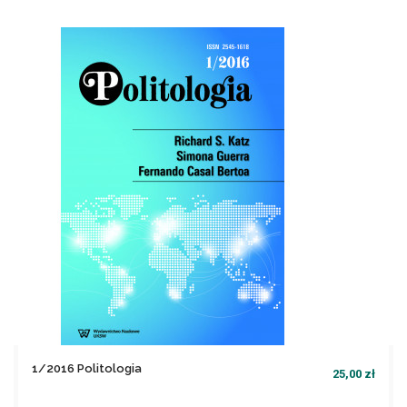
file_download
Dodaj do koszyka
1/2016 Politologia
25,00 zł