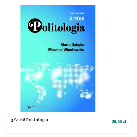
file_download
Nie ma wystarczającej ilości produktów w magazynie
3/2018 Politologia
25,00 zł