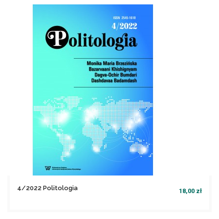
file_download
Dodaj do koszyka
4/2022 Politologia
18,00 zł