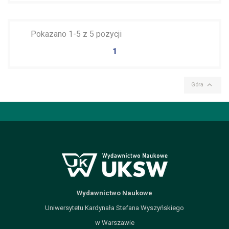
file_download
Dodaj do koszyka
Pokazano 1-5 z 5 pozycji
1

Góra
Wydawnictwo Naukowe
Uniwersytetu Kardynała Stefana Wyszyńskiego
w Warszawie