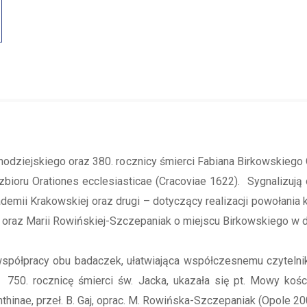
nodziejskiego oraz 380. rocznicy śmierci Fabiana Birkowskieg
ioru Orationes ecclesiasticae (Cracoviae 1622). Sygnalizują o
emii Krakowskiej oraz drugi – dotyczący realizacji powołania
ei oraz Marii Rowińskiej-Szczepaniak o miejscu Birkowskiego w 
m współpracy obu badaczek, ułatwiająca współczesnemu czytel
w 750. rocznicę śmierci św. Jacka, ukazała się pt. Mowy koś
nthinae, przeł. B. Gaj, oprac. M. Rowińska-Szczepaniak (Opole 20