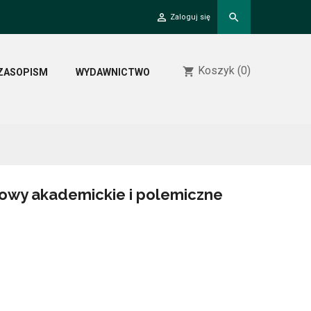
person_outline
search
Zaloguj się
Koszyk
(0)
shopping_cart
ZASOPISM
WYDAWNICTWO
Mowy akademickie i polemiczne