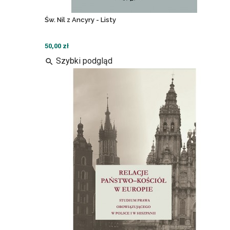
Św. Nil z Ancyry - Listy
50,00 zł
Szybki podgląd
search