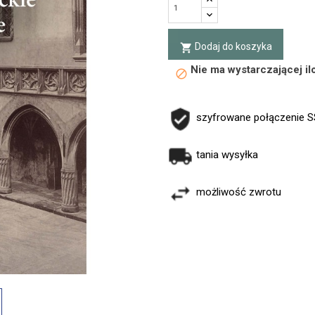
Dodaj do koszyka
local_grocery_store
Nie ma wystarczającej i
block
szyfrowane połączenie 
tania wysyłka
możliwość zwrotu