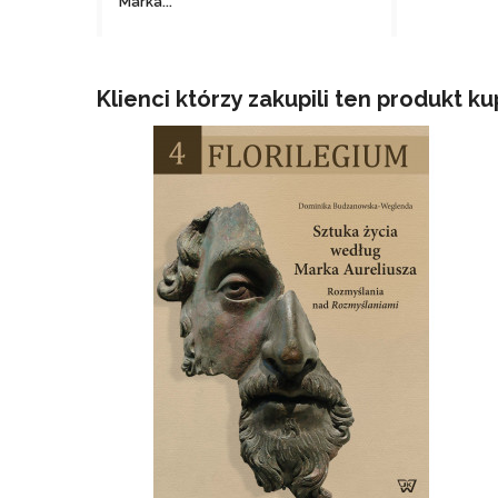
Marka...
file_download
Nie ma wystarczającej ilości
produktów w magazynie
Klienci którzy zakupili ten produkt ku