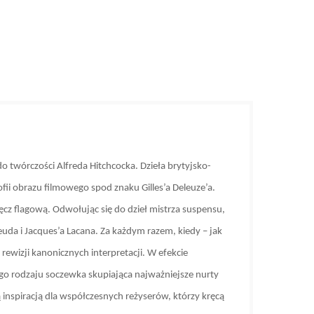
do twórczości Alfreda Hitchcocka. Dzieła brytyjsko-
ofii obrazu filmowego spod znaku Gilles’a Deleuze’a.
ręcz flagową. Odwołując się do dzieł mistrza suspensu,
euda i Jacques’a Lacana. Za każdym razem, kiedy – jak
rewizji kanonicznych interpretacji. W efekcie
swego rodzaju soczewka skupiająca najważniejsze nurty
 inspiracją dla współczesnych reżyserów, którzy kręcą