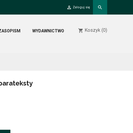
person_outline
search
Zaloguj się
Koszyk
(0)
shopping_cart
ZASOPISM
WYDAWNICTWO
 parateksty