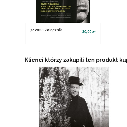
7/2020 Załącznik...
30,00 zł
file_download
Nie ma wystarczającej ilości
produktów w magazynie
Klienci którzy zakupili ten produkt ku