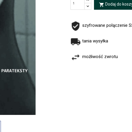
Dodaj do kosz
local_grocery_store
szyfrowane połączenie 
tania wysyłka
możliwość zwrotu