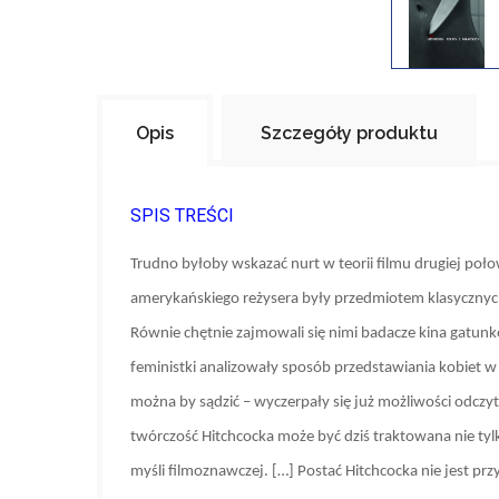
Opis
Szczegóły produktu
SPIS TREŚCI
Trudno byłoby wskazać nurt w teorii filmu drugiej połow
amerykańskiego reżysera były przedmiotem klasycznych an
Równie chętnie zajmowali się nimi badacze kina gatunko
feministki analizowały sposób przedstawiania kobiet w 
można by sądzić – wyczerpały się już możliwości odczyta
twórczość Hitchcocka może być dziś traktowana nie tylko
myśli filmoznawczej. […] Postać Hitchcocka nie jest pr