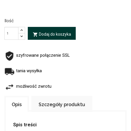
Ilość
Dodaj do koszyka
local_grocery_store
szyfrowane połączenie SSL
tania wysyłka
możliwość zwrotu
Opis
Szczegóły produktu
Spis treści