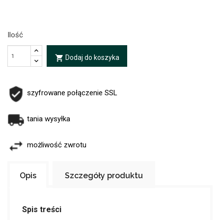
Ilość
Dodaj do koszyka
local_grocery_store
szyfrowane połączenie SSL
tania wysyłka
możliwość zwrotu
Opis
Szczegóły produktu
Spis treści