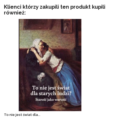
file_download
Dodaj do koszyka
Klienci którzy zakupili ten produkt kupili
również:
To nie jest świat dla...