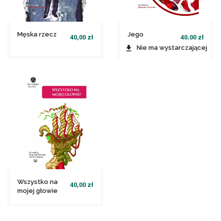
Męska rzecz
Jego
40,00 zł
40,00 zł
wysokość But
file_download
Nie ma wystarczającej
ilości produktów w
file_download
Dodaj do koszyka
magazynie
Wszystko na
40,00 zł
mojej głowie