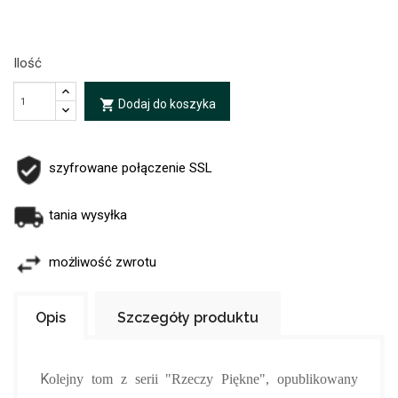
Ilość
Dodaj do koszyka
local_grocery_store
szyfrowane połączenie SSL
tania wysyłka
możliwość zwrotu
Opis
Szczegóły produktu
K
olejny tom z serii "Rzeczy Piękne", o
publikowany