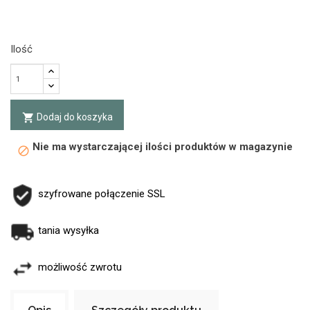
Ilość
Dodaj do koszyka
local_grocery_store
Nie ma wystarczającej ilości produktów w magazynie
block
szyfrowane połączenie SSL
tania wysyłka
możliwość zwrotu