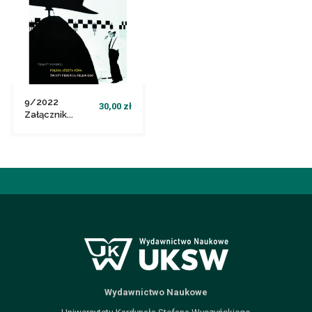
9/2022
30,00 zł
Załącznik...
file_download
Dodaj do koszyka
Wydawnictwo Naukowe