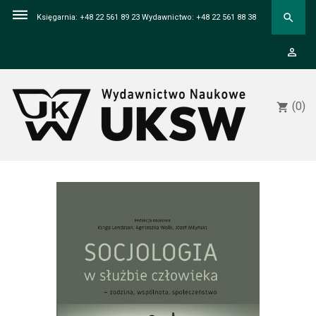
dehaze
search
Księgarnia: +48 22 561 89 23 Wydawnictwo: +48 22 561 88 38
person_outline
(0)
shopping_cart