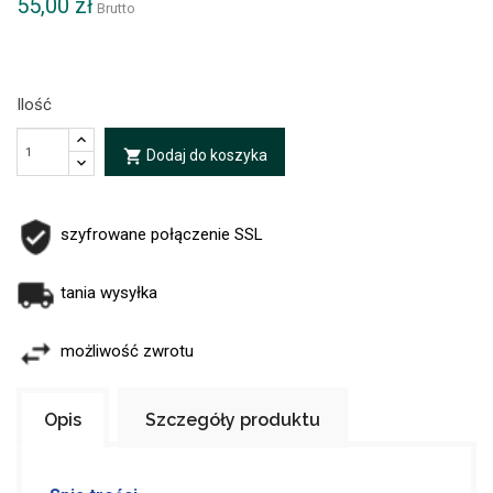
55,00 zł
Brutto
Ilość
Dodaj do koszyka
local_grocery_store
szyfrowane połączenie SSL
tania wysyłka
możliwość zwrotu
Opis
Szczegóły produktu