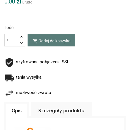
0,00 zł
Brutto
Ilość
Dodaj do koszyka
local_grocery_store
szyfrowane połączenie SSL
tania wysyłka
możliwość zwrotu
Opis
Szczegóły produktu