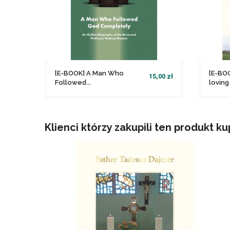
[E-BOOK] A Man Who
[E-BO
15,00 zł
Followed...
lovin
file_download
Dodaj do koszyka
Klienci którzy zakupili ten produkt ku