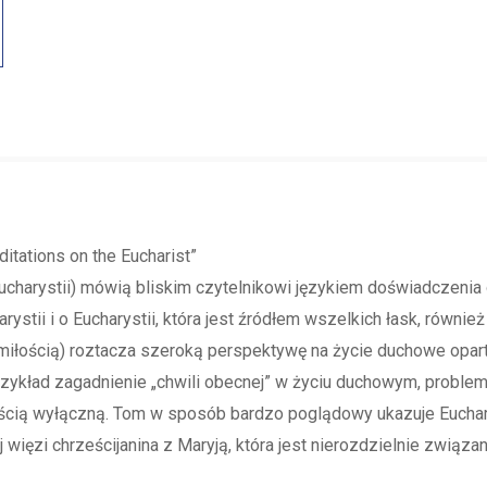
itations on the Eucharist”
Eucharystii) mówią bliskim czytelnikowi językiem doświadczenia
stii i o Eucharystii, która jest źródłem wszelkich łask, równi
iłością) roztacza szeroką perspektywę na życie duchowe oparte 
ykład zagadnienie „chwili obecnej” w życiu duchowym, problem 
ością wyłączną. Tom w sposób bardzo poglądowy ukazuje Euchary
 więzi chrześcijanina z Maryją, która jest nierozdzielnie związan