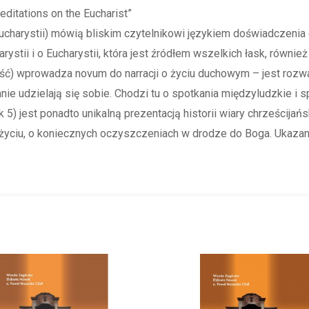
editations on the Eucharist”
Eucharystii) mówią bliskim czytelnikowi językiem doświadczenia
stii i o Eucharystii, która jest źródłem wszelkich łask, równi
ść) wprowadza novum do narracji o życiu duchowym – jest rozw
ie udzielają się sobie. Chodzi tu o spotkania międzyludzkie i 
k 5) jest ponadto unikalną prezentacją historii wiary chrześcij
życiu, o koniecznych oczyszczeniach w drodze do Boga. Ukazan