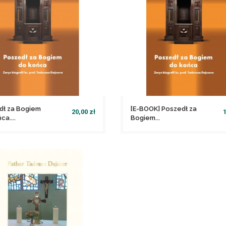
dł za Bogiem
[E-BOOK] Poszedł za
20,00 zł
1
ca....
Bogiem...
file_download
file_download
Dodaj do koszyka
Dodaj do koszyka