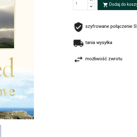
Dodaj do kosz
local_grocery_store
szyfrowane połączenie 
tania wysyłka
możliwość zwrotu