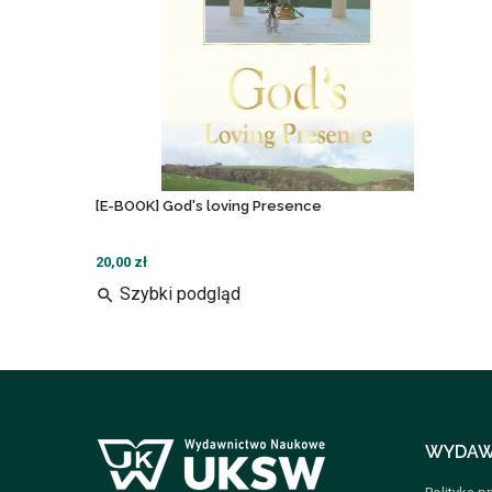
[E-BOOK] God's loving Presence
20,00 zł
Szybki podgląd
search
WYDAW