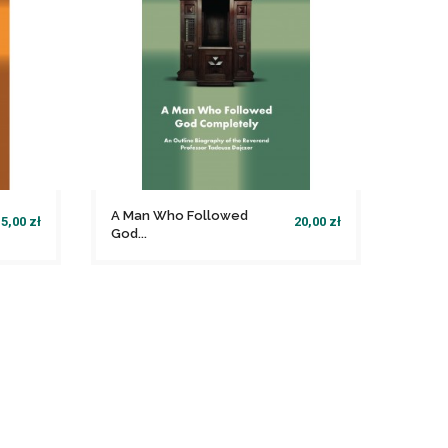
A Man Who Followed
5,00 zł
20,00 zł
God...
file_download
Dodaj do koszyka