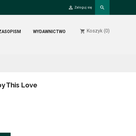
person_outline
search
Zaloguj się
Koszyk
(0)
shopping_cart
ZASOPISM
WYDAWNICTWO
y This Love