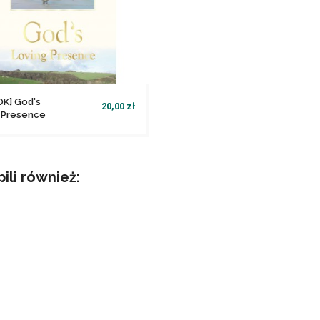
OK] God's
20,00 zł
g Presence
file_download
Dodaj do koszyka
pili również: