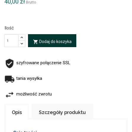
40,00 zł
Brutto
Ilość
Dodaj do koszyka
local_grocery_store
szyfrowane połączenie SSL
tania wysyłka
możliwość zwrotu
Opis
Szczegóły produktu