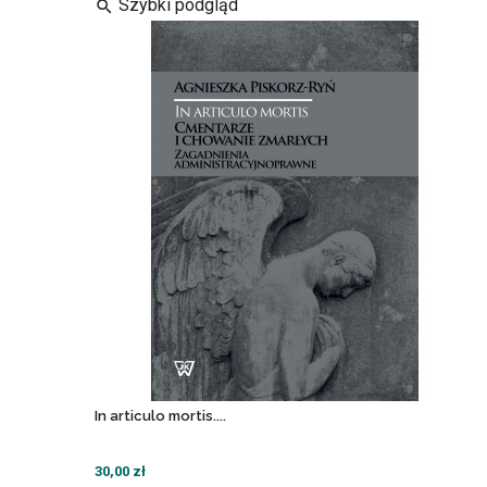
Szybki podgląd
search
In articulo mortis....
30,00 zł