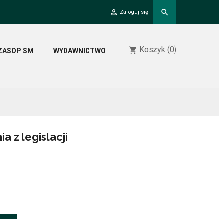
person_outline
search
Zaloguj się
Koszyk
(0)
shopping_cart
ZASOPISM
WYDAWNICTWO
 z legislacji