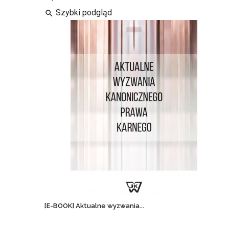
Szybki podgląd
search
[E-BOOK] Aktualne wyzwania...