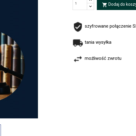
Dodaj do kosz
local_grocery_store
szyfrowane połączenie 
tania wysyłka
możliwość zwrotu