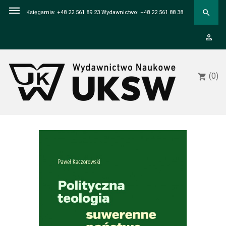
dehaze
search
Księgarnia: +48 22 561 89 23 Wydawnictwo: +48 22 561 88 38
person_outline
(0)
shopping_cart