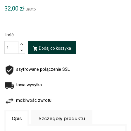
32,00 zł
Brutto
Ilość
Dodaj do koszyka
local_grocery_store
szyfrowane połączenie SSL
tania wysyłka
możliwość zwrotu
Opis
Szczegóły produktu