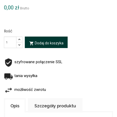
0,00 zł
Brutto
Ilość
Dodaj do koszyka
local_grocery_store
szyfrowane połączenie SSL
tania wysyłka
możliwość zwrotu
Opis
Szczegóły produktu