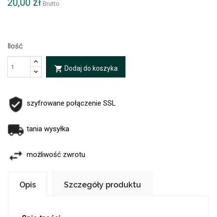
20,00 zł
Brutto
Ilość
Dodaj do koszyka
local_grocery_store
szyfrowane połączenie SSL
tania wysyłka
możliwość zwrotu
Opis
Szczegóły produktu