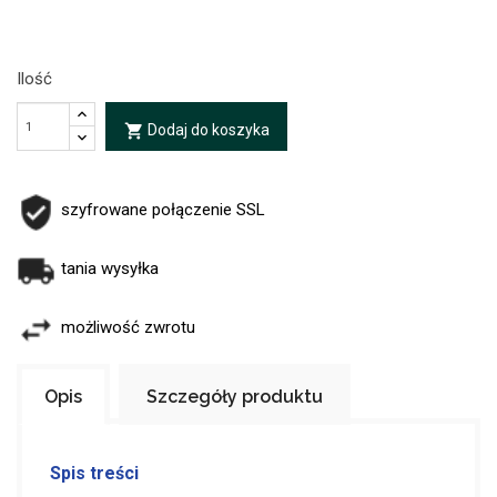
Ilość
Dodaj do koszyka
local_grocery_store
szyfrowane połączenie SSL
tania wysyłka
możliwość zwrotu
Opis
Szczegóły produktu
Spis treści