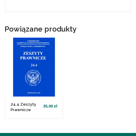
Powiązane produkty
24.4 Zeszyty
35,00 zł
Prawnicze
file_download
Dodaj do koszyka