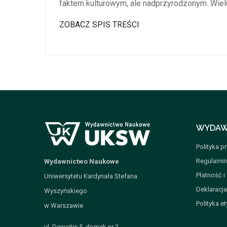
faktem kulturowym, ale nadprzyrodzonym. Wielu
ZOBACZ SPIS TREŚCI
WYDAW
Polityka p
Regulamin
Wydawnictwo Naukowe
Płatność i
Uniwersytetu Kardynała Stefana
Deklaracj
Wyszyńskiego
Polityka et
w Warszawie
ul. Dewajtis 5, domek nr 2