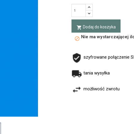
Dodaj do koszyka
local_grocery_store
Nie ma wystarczającej i
block
szyfrowane połączenie 
tania wysyłka
możliwość zwrotu