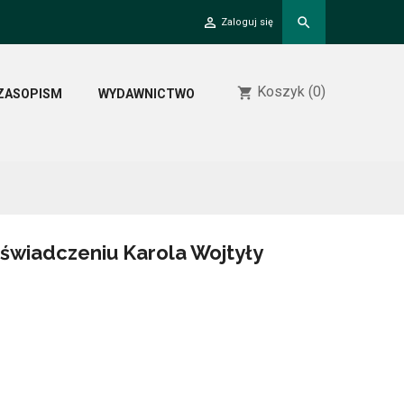
person_outline
search
Zaloguj się
Koszyk
(0)
shopping_cart
ZASOPISM
WYDAWNICTWO
oświadczeniu Karola Wojtyły