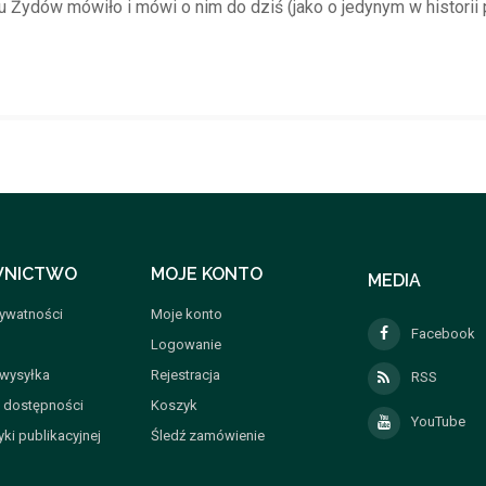
 Żydów mówiło i mówi o nim do dziś (jako o jedynym w historii 
NICTWO
MOJE KONTO
MEDIA
rywatności
Moje konto
Facebook
Logowanie
 wysyłka
Rejestracja
RSS
a dostępności
Koszyk
YouTube
yki publikacyjnej
Śledź zamówienie