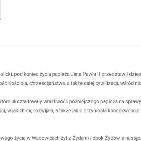
tolicki, pod koniec życia papieża Jana Pawła II przedstawił dzie
ść Kościoła, chrześcijaństwa, a także całej cywilizacji, wśród n
które ukształtowały wrażliwość późniejszego papieża na sprawy 
ci, w jakich się rozwijała, a także jakie przyniosła konsekwencj
 swego życia w Wadowicach żył z Żydami i obok Żydów, a nastę