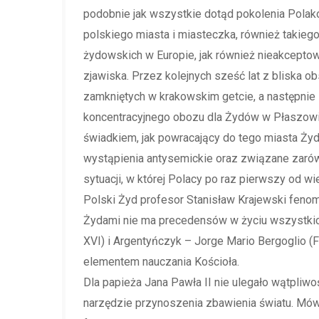
podobnie jak wszystkie dotąd pokolenia Polakó
polskiego miasta i miasteczka, również takieg
żydowskich w Europie, jak również nieakcepto
zjawiska. Przez kolejnych sześć lat z bliska
zamkniętych w krakowskim getcie, a następnie
koncentracyjnego obozu dla Żydów w Płaszowie
świadkiem, jak powracający do tego miasta Ż
wystąpienia antysemickie oraz związane zarówn
sytuacji, w której Polacy po raz pierwszy od w
Polski Żyd profesor Stanisław Krajewski fenom
Żydami nie ma precedensów w życiu wszystkich
XVI) i Argentyńczyk – Jorge Mario Bergoglio (
elementem nauczania Kościoła.
Dla papieża Jana Pawła II nie ulegało wątpliwoś
narzędzie przynoszenia zbawienia światu. Mówi