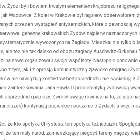
w. Żydzi byli bowiem trwałym elementem krajobrazu religijnego
o jak Wadowice. Z kolei w Krakowie był najpierw obserwatorem ży
wanych przezeń wystąpień antysemickich, które z pewnością wy
 obserwował gehennę krakowskich Żydów, najpierw naznaczonych 
 systematycznie wywożonych na Zagładę. Mieszkał nie tylko bli
, ale też nie tak daleko od obozu zagłady Auschwitz-Birkenau.
ydzi na nowo organizowali swoje wspólnoty. Następnie ponowni
o z tym, jak i z opresją komunistyczną zjawisko emigracji Żyd
ieków nie nawiązują kontaktów bezpośrednich i nie sąsiadują z 
en zainteresowania Jana Pawła II problematyką żydowską wyjaś
 poprzednich papieży. Zwrócił uwagę również na to, że jego na
Franciszek) kontynuują papieskie nauczanie o Żydach, a więc m
ci, że kto spotyka Chrystusa, ten spotyka też judaizm. Spogląda
ł, że ten mały naród, zamieszkujący niegdyś tereny między wiel