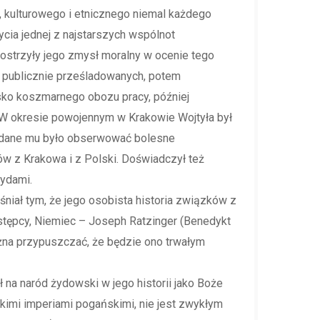
, kulturowego i etnicznego niemal każdego
cia jednej z najstarszych wspólnot
ostrzyły jego zmysł moralny w ocenie tego
i publicznie prześladowanych, potem
sko koszmarnego obozu pracy, później
 W okresie powojennym w Krakowie Wojtyła był
e dane mu było obserwować bolesne
ów z Krakowa i z Polski. Doświadczył też
Żydami.
niał tym, że jego osobista historia związków z
stępcy, Niemiec – Joseph Ratzinger (Benedykt
ożna przypuszczać, że będzie ono trwałym
ł na naród żydowski w jego historii jako Boże
kimi imperiami pogańskimi, nie jest zwykłym