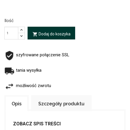
Ilość
Dodaj do koszyka
local_grocery_store
szyfrowane połączenie SSL
tania wysyłka
możliwość zwrotu
Opis
Szczegóły produktu
ZOBACZ SPIS TREŚCI