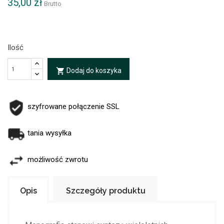
35,00 zł
Brutto
Ilość
Dodaj do koszyka
local_grocery_store
szyfrowane połączenie SSL
tania wysyłka
możliwość zwrotu
Opis
Szczegóły produktu