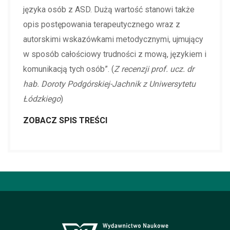
języka osób z ASD. Dużą wartość stanowi także
opis postępowania terapeutycznego wraz z
autorskimi wskazówkami metodycznymi, ujmujący
w sposób całościowy trudności z mową, językiem i
komunikacją tych osób”. (
Z recenzji prof. ucz. dr
hab. Doroty Podgórskiej-Jachnik z Uniwersytetu
Łódzkiego
)
ZOBACZ SPIS TREŚCI