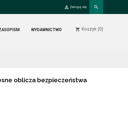
person_outline
search
Zaloguj się
Koszyk
(0)
shopping_cart
ZASOPISM
WYDAWNICTWO
sne oblicza bezpieczeństwa