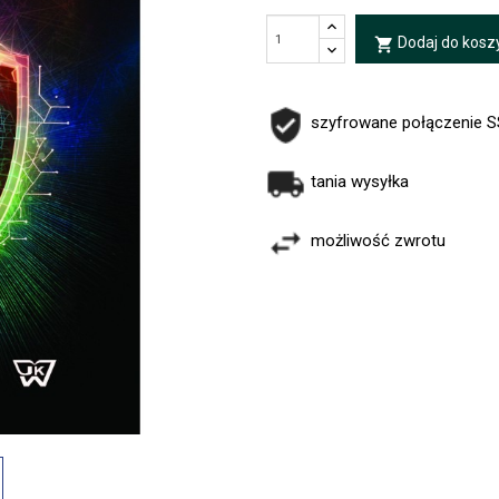
Dodaj do kosz
local_grocery_store
szyfrowane połączenie 
tania wysyłka
możliwość zwrotu