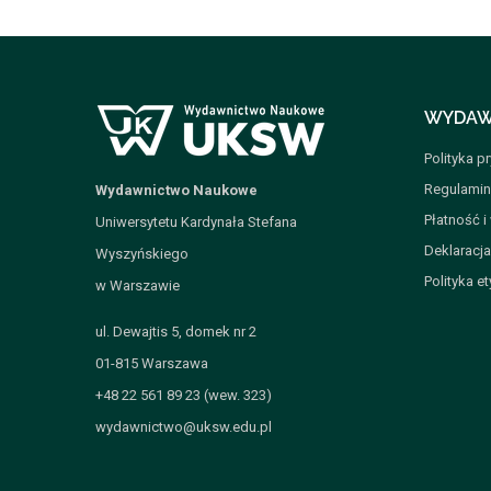
WYDAW
Polityka p
Regulamin
Wydawnictwo Naukowe
Płatność i
Uniwersytetu Kardynała Stefana
Deklaracj
Wyszyńskiego
Polityka et
w Warszawie
ul. Dewajtis 5, domek nr 2
01-815 Warszawa
+48 22 561 89 23 (wew. 323)
wydawnictwo@uksw.edu.pl