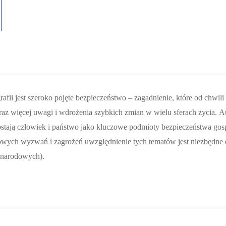
fii jest szeroko pojęte bezpieczeństwo – zagadnienie, które od chwili 
az więcej uwagi i wdrożenia szybkich zmian w wielu sferach życia.
Au
tają człowiek i państwo jako kluczowe pod­mioty bezpieczeństwa go
nowych wyzwań i zagrożeń uwzględnienie tych tematów
jest niezbędne
ynarodowych).