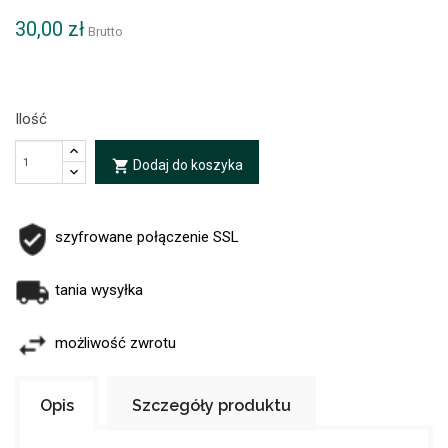
30,00 zł
Brutto
Ilość
Dodaj do koszyka
local_grocery_store
szyfrowane połączenie SSL
tania wysyłka
możliwość zwrotu
Opis
Szczegóły produktu