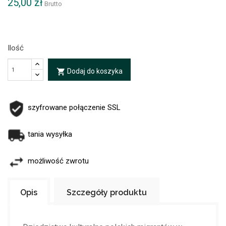
25,00 zł
Brutto
Ilość
Dodaj do koszyka
local_grocery_store
szyfrowane połączenie SSL
tania wysyłka
możliwość zwrotu
Opis
Szczegóły produktu