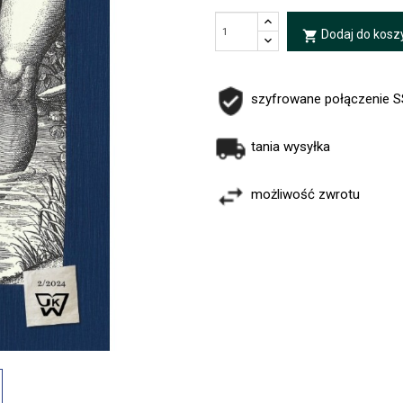
Dodaj do kosz
local_grocery_store
szyfrowane połączenie 
tania wysyłka
możliwość zwrotu