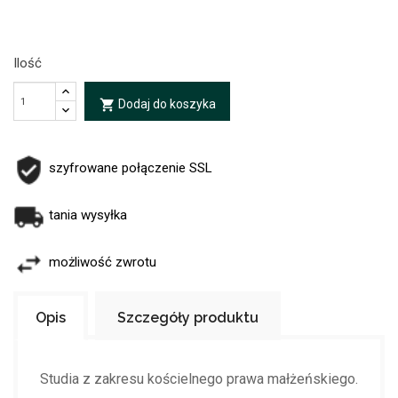
Ilość
Dodaj do koszyka
local_grocery_store
szyfrowane połączenie SSL
tania wysyłka
możliwość zwrotu
Opis
Szczegóły produktu
Studia z zakresu kościelnego prawa małżeńskiego.