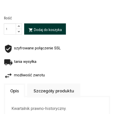
Ilość
Dodaj do koszyka
local_grocery_store
szyfrowane połączenie SSL
tania wysyłka
możliwość zwrotu
Opis
Szczegóły produktu
Kwartalnik prawno-historyczny.