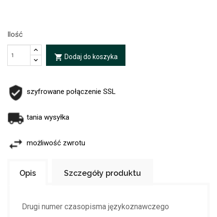
Ilość
Dodaj do koszyka
local_grocery_store
szyfrowane połączenie SSL
tania wysyłka
możliwość zwrotu
Opis
Szczegóły produktu
Drugi numer czasopisma językoznawczego