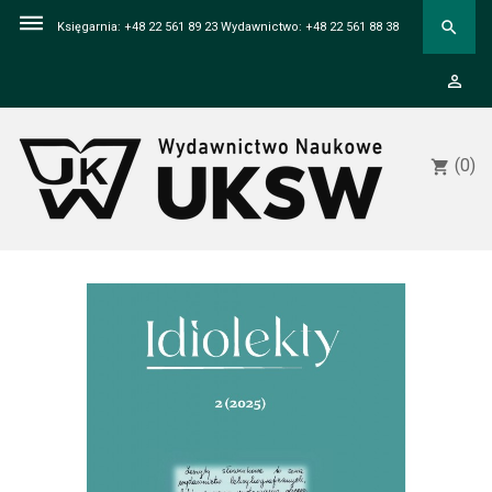
dehaze
search
Księgarnia: +48 22 561 89 23 Wydawnictwo: +48 22 561 88 38
person_outline
(0)
shopping_cart