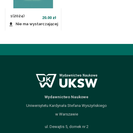
1(2024)
20,00 zł
Idiolekty
file_download
Nie ma wystarczającej
ilości produktów w
magazynie
Wydawnictwo Naukowe
Uniwersytetu Kardynała Stefana Wyszyńskiego
w Warszawie
ul. Dewajtis 5, domek nr 2