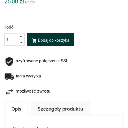
25,00 zł
Brutto
Ilość
Dodaj do koszyka
local_grocery_store
szyfrowane połączenie SSL
tania wysyłka
możliwość zwrotu
Opis
Szczegóły produktu