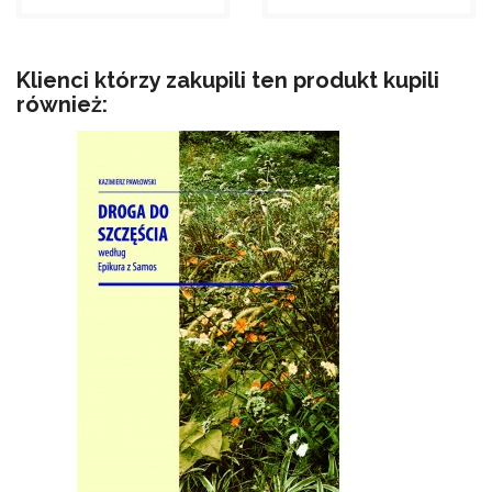
16....
file_download
file_download
Dodaj do koszyka
Dodaj do koszyka
Klienci którzy zakupili ten produkt kupili
również: