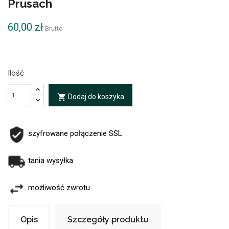
Prusach
60,00 zł
Brutto
Ilość
Dodaj do koszyka
local_grocery_store
szyfrowane połączenie SSL
tania wysyłka
możliwość zwrotu
Opis
Szczegóły produktu