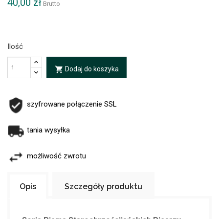
40,00 zł
Brutto
Ilość
Dodaj do koszyka
local_grocery_store
szyfrowane połączenie SSL
tania wysyłka
możliwość zwrotu
Opis
Szczegóły produktu