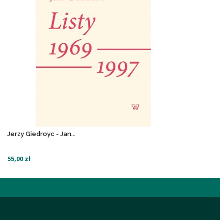
Jerzy Giedroyc - Jan...
55,00 zł