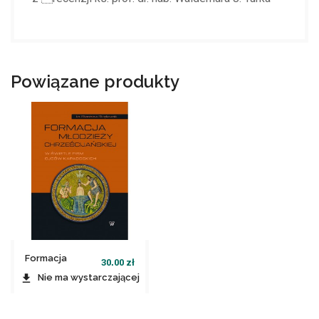
Powiązane produkty
Formacja
30,00 zł
młodzieży...
file_download
Nie ma wystarczającej
ilości produktów w