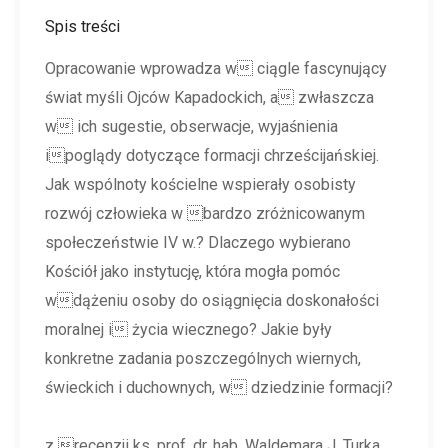
Spis treści
Opracowanie wprowadza w ciągle fascynujący
świat myśli Ojców Kapadockich, a zwłaszcza
w ich sugestie, obserwacje, wyjaśnienia
ipoglądy dotyczące formacji chrześcijańskiej.
Jak wspólnoty kościelne wspierały osobisty
rozwój człowieka w bardzo zróżnicowanym
społeczeństwie IV w.? Dlaczego wybierano
Kościół jako instytucję, która mogła pomóc
wdążeniu osoby do osiągnięcia doskonałości
moralnej i życia wiecznego? Jakie były
konkretne zadania poszczególnych wiernych,
świeckich i duchownych, w dziedzinie formacji?
z recenzji ks. prof. dr. hab. Waldemara J. Turka