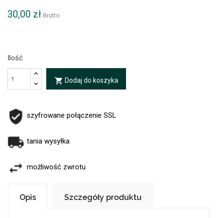
30,00 zł
Brutto
Ilość
Dodaj do koszyka
local_grocery_store
szyfrowane połączenie SSL
tania wysyłka
możliwość zwrotu
Opis
Szczegóły produktu