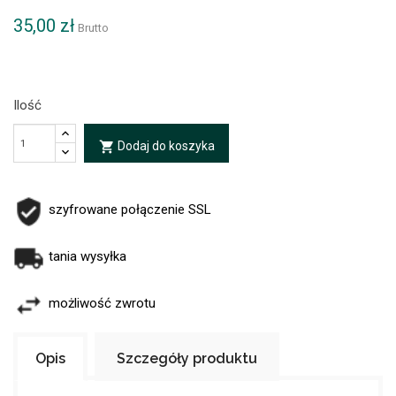
35,00 zł
Brutto
Ilość
Dodaj do koszyka
local_grocery_store
szyfrowane połączenie SSL
tania wysyłka
możliwość zwrotu
Opis
Szczegóły produktu