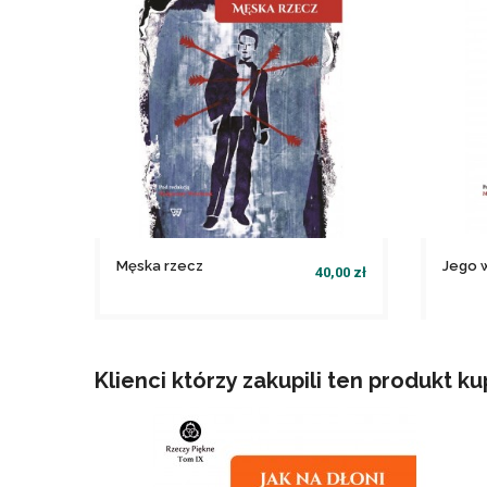
Męska rzecz
Jego 
40,00 zł
file_download
file_download
Dodaj do koszyka
Klienci którzy zakupili ten produkt ku