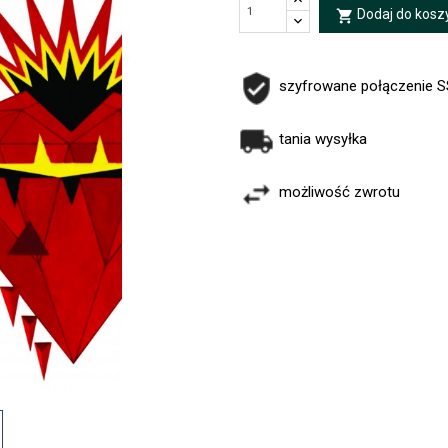
Dodaj do kosz
local_grocery_store
szyfrowane połączenie 
tania wysyłka
możliwość zwrotu