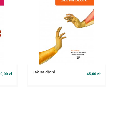
Jak na dłoni
0,00 zł
45,00 zł
file_download
Dodaj do koszyka