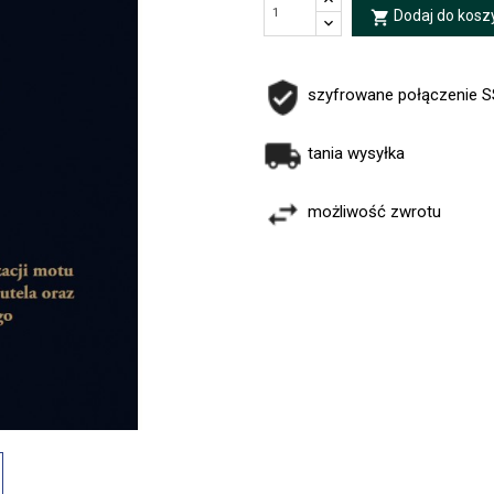
Dodaj do kosz
local_grocery_store
szyfrowane połączenie 
tania wysyłka
możliwość zwrotu