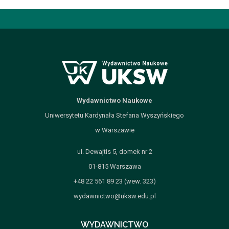
file_download
Dodaj do koszyka
Wydawnictwo Naukowe
Uniwersytetu Kardynała Stefana Wyszyńskiego
w Warszawie
ul. Dewajtis 5, domek nr 2
01-815 Warszawa
+48 22 561 89 23 (wew. 323)
wydawnictwo@uksw.edu.pl
WYDAWNICTWO