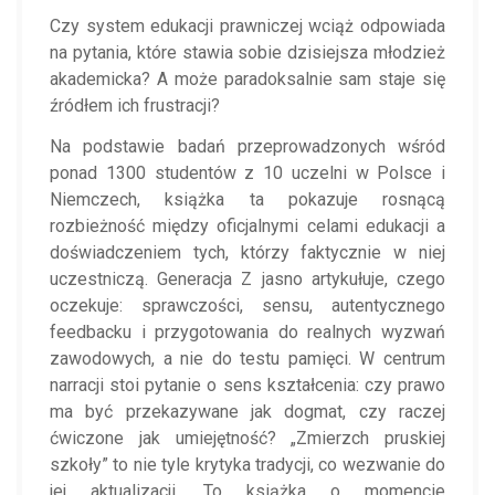
Czy system edukacji prawniczej wciąż odpowiada
na pytania, które stawia sobie dzisiejsza młodzież
akademicka? A może paradoksalnie sam staje się
źródłem ich frustracji?
Na podstawie badań przeprowadzonych wśród
ponad 1300 studentów z 10 uczelni w Polsce i
Niemczech, książka ta pokazuje rosnącą
rozbieżność między oficjalnymi celami edukacji a
doświadczeniem tych, którzy faktycznie w niej
uczestniczą. Generacja Z jasno artykułuje, czego
oczekuje: sprawczości, sensu, autentycznego
feedbacku i przygotowania do realnych wyzwań
zawodowych, a nie do testu pamięci. W centrum
narracji stoi pytanie o sens kształcenia: czy prawo
ma być przekazywane jak dogmat, czy raczej
ćwiczone jak umiejętność? „Zmierzch pruskiej
szkoły” to nie tyle krytyka tradycji, co wezwanie do
jej aktualizacji. To książka o momencie